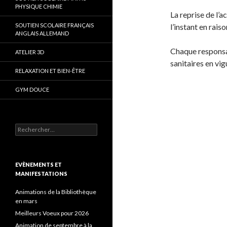
PHYSIQUE CHIMIE
La reprise de l’a
SOUTIEN SCOLAIRE FRANÇAIS
l’instant en rais
ANGLAIS ALLEMAND
Chaque responsab
ATELIER 3D
sanitaires en vig
RELAXATION ET BIEN-ÊTRE
GYM DOUCE
Rechercher :
EVÈNEMENTS ET
MANIFESTATIONS
Animations de la Bibliothèque
en mars
Meilleurs Voeux pour 2026
Animation de septembre à la