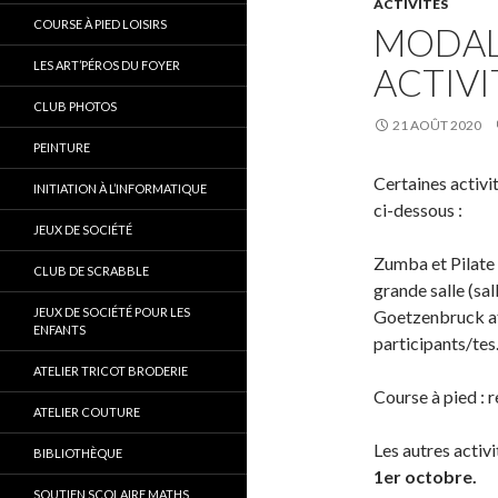
ACTIVITÉS
COURSE À PIED LOISIRS
MODALI
LES ART’PÉROS DU FOYER
ACTIVI
CLUB PHOTOS
21 AOÛT 2020
PEINTURE
Certaines activi
INITIATION À L’INFORMATIQUE
ci-dessous :
JEUX DE SOCIÉTÉ
Zumba et Pilate
CLUB DE SCRABBLE
grande salle (sal
JEUX DE SOCIÉTÉ POUR LES
Goetzenbruck afi
ENFANTS
participants/tes
ATELIER TRICOT BRODERIE
Course à pied : 
ATELIER COUTURE
Les autres activi
BIBLIOTHÈQUE
1er octobre.
SOUTIEN SCOLAIRE MATHS