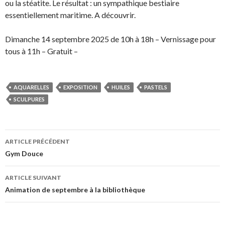
ou la stéatite. Le résultat : un sympathique bestiaire
essentiellement maritime. A découvrir.
Dimanche 14 septembre 2025 de 10h à 18h – Vernissage pour
tous à 11h – Gratuit –
AQUARELLES
EXPOSITION
HUILES
PASTELS
SCULPURES
Navigation
ARTICLE PRÉCÉDENT
des
Gym Douce
articles
ARTICLE SUIVANT
Animation de septembre à la bibliothèque