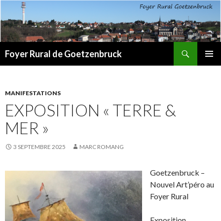
Recherche
Foyer Rural de Goetzenbruck
ALLER
MENU
AU
PRINCI
CONTENU
MANIFESTATIONS
EXPOSITION « TERRE &
MER »
3 SEPTEMBRE 2025
MARC ROMANG
Goetzenbruck –
Nouvel Art’péro au
Foyer Rural
Exposition