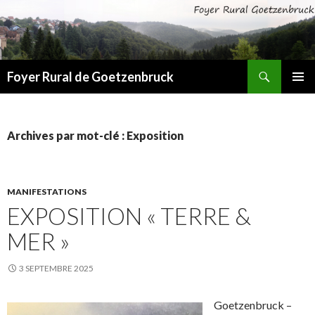
Recherche
Foyer Rural de Goetzenbruck
ALLER
MENU
AU
PRINCI
CONTENU
Archives par mot-clé : Exposition
MANIFESTATIONS
EXPOSITION « TERRE &
MER »
3 SEPTEMBRE 2025
Goetzenbruck –