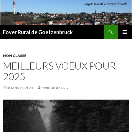
Recherche
Foyer Rural de Goetzenbruck
ALLER
MENU
AU
PRINCI
CONTENU
NON CLASSÉ
MEILLEURS VOEUX POUR
2025
8 JANVIER 2025
MARC ROMANG